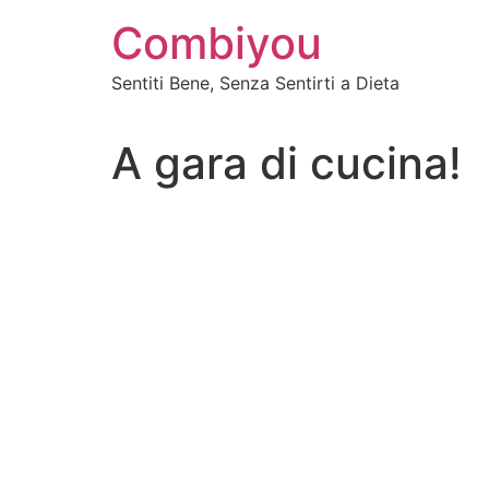
Vai
Combiyou
al
contenuto
Sentiti Bene, Senza Sentirti a Dieta
A gara di cucina!
Ho comin