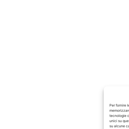
Per fornire 
memorizzare 
tecnologie c
unici su que
su alcune ca