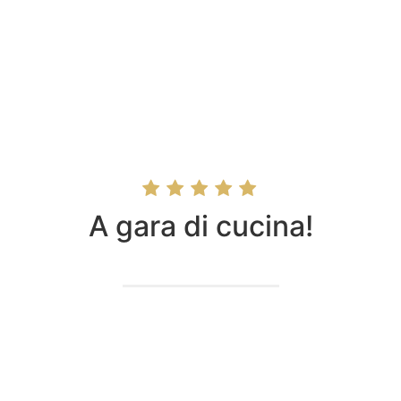
A gara di cucina!
ciato a cucinare e facciamo a gara con il mio compagno a chi cucin
Tagliaro Fortuna Arianna