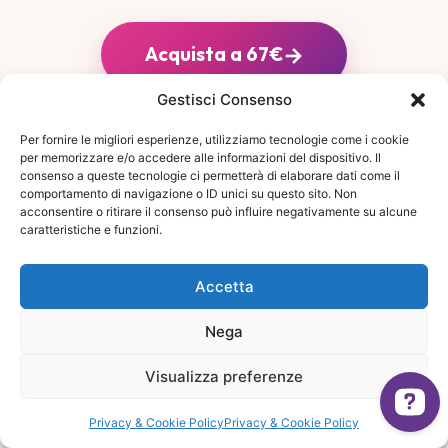
→
Acquista a 67€
Gestisci Consenso
Per fornire le migliori esperienze, utilizziamo tecnologie come i cookie
per memorizzare e/o accedere alle informazioni del dispositivo. Il
consenso a queste tecnologie ci permetterà di elaborare dati come il
comportamento di navigazione o ID unici su questo sito. Non
acconsentire o ritirare il consenso può influire negativamente su alcune
LA VOCE DI CHI CI SEGUE
caratteristiche e funzioni.
Accetta
Un metodo amato da
migliaia di donne
Nega
Visualizza preferenze
Testimonianze raccolte dalla community del
Drena & Nutri
Metodo Giusti e dell'app Combiyou.
Inizia ora →
67€
Privacy & Cookie Policy
Privacy & Cookie Policy
97€