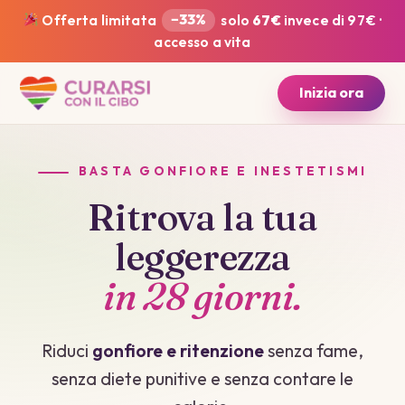
Offerta limitata
−33%
solo
67€
invece di 97€ ·
accesso a vita
Inizia ora
BASTA GONFIORE E INESTETISMI
Ritrova la tua
leggerezza
in 28 giorni.
Riduci
gonfiore e ritenzione
senza fame,
senza diete punitive e senza contare le