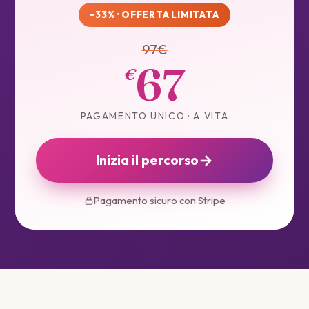
−33% · OFFERTA LIMITATA
97€
67
€
PAGAMENTO UNICO · A VITA
→
Inizia il percorso
Pagamento sicuro con Stripe